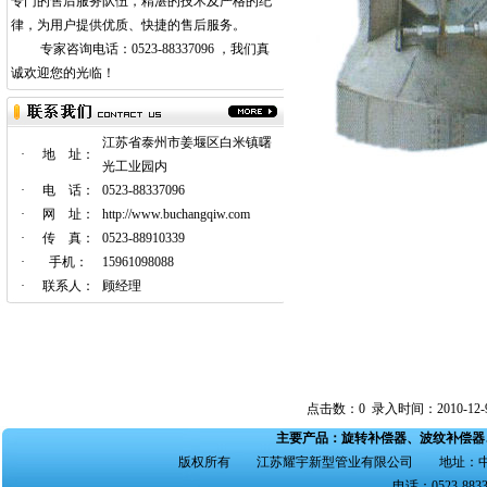
专门的售后服务队伍，精湛的技术及严格的纪
律，为用户提供优质、快捷的售后服务。
专家咨询电话：0523-88337096 ，我们真
诚欢迎您的光临！
江苏省泰州市姜堰区白米镇曙
·
地 址：
光工业园内
·
电 话：
0523-88337096
·
网 址：
http://www.buchangqiw.com
·
传 真：
0523-88910339
·
手机：
15961098088
·
联系人：
顾经理
点击数：0 录入时间：2010-12-9 1
主要产品：
旋转补偿器
、
波纹补偿器
版权所有 江苏耀宇新型管业有限公司 地址：中国
电话：0523-8833