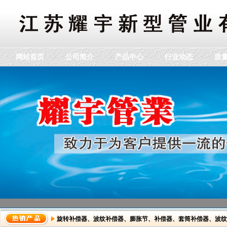
网站首页
公司简介
产品中心
行业动态
质
旋转补偿器
、
波纹补偿器
、
膨胀节
、
补偿器
、
套筒补偿器
、
波纹
dddddddddddd