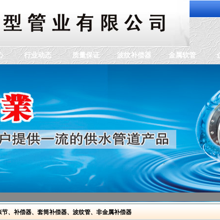
心
行业动态
质量保证
波纹补偿器
金属软管
胀节
、
补偿器
、
套筒补偿器
、
波纹管
、
非金属补偿器