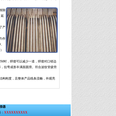
根除
，延
了产
力作
O、
F）
M时，焊缝可以减少一道，焊缝对口错边
形，拉弯成形丰满面圆滑。符合波纹管疲劳
结构刚度，且整体产品线条流畅，外观亮
偿器
号：
XXXXXXXXXX