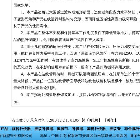
国家水平。
1、本产品边角以大圆弧过渡构成矩形断面，边角过角段应力水平降低，
了变形死角和产品在线运行时整均匀变形，因而降低区域性高应力破坏风险
长了产品的使用寿命。
2、本产品在整体不失稳和保持基本工作刚度条件下降低管系推力，提高
品的热补偿能力，达到降低管线建设中柔性件投入成本。
3、由于几何形状的适应性变更，本产品在外加拉应力、压应力和交变应
用下能处在良性力系中可靠工作，回避了局部应力风险区，在含有H2SO、C
H2烟气气氛中工作时，有效改善了应力腐蚀裂（SEE）和腐蚀疲劳断裂（CF
的恶化趋势，在不影响使用寿命前提下，提高了产品的热循环许用次数。
4、本产品在波纹管焊装时，焊缝可以远离圆弧切点，在矩形单边长小于2
量大降低，产品任一位置波纹管断面形状和波纹包线路长误差极小，波纹成
寿命良好最大值理论判据。
5、本产拐角处圆弧钢板焊装加固，接口以槽钢制做结构件，增强了产品
丽。
点击数：0 录入时间：2010-12-2 15:01:05 【
打印此页
】 【
关闭
】
要产品：
旋转补偿器
、
波纹补偿器
、
膨胀节
、
补偿器
、
套筒补偿器
、
波纹管
、
非金属补
新型管业有限公司 地址：中国 江苏省泰州市姜堰区白米镇曙光工业园内 备案