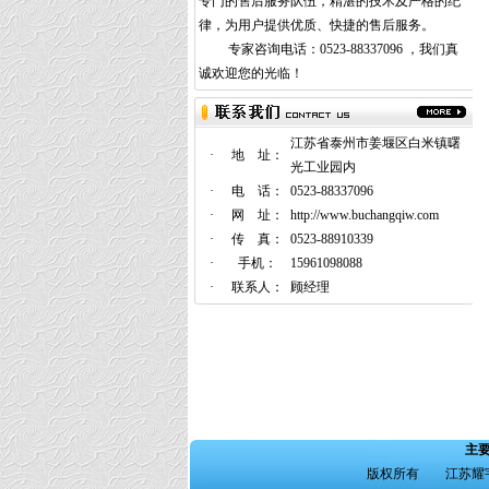
专门的售后服务队伍，精湛的技术及严格的纪
律，为用户提供优质、快捷的售后服务。
专家咨询电话：0523-88337096 ，我们真
诚欢迎您的光临！
江苏省泰州市姜堰区白米镇曙
·
地 址：
光工业园内
·
电 话：
0523-88337096
·
网 址：
http://www.buchangqiw.com
·
传 真：
0523-88910339
·
手机：
15961098088
·
联系人：
顾经理
主
版权所有 江苏耀宇