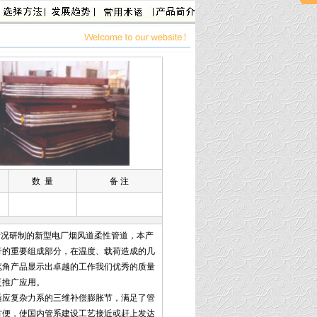
器
、
膨胀节
、
补偿器
、
套筒补偿器
、
波纹管
、
非金属补偿器
数 量
备 注
情况研制的新型电厂烟风道柔性管道，本产
行的重要组成部分，在温度、载荷造成的几
笔角产品显示出卓越的工作我们优秀的质量
泛推广应用。
应复杂力系的三维补偿膨胀节，满足了管
方便，使国内管系建设工艺接近或赶上发达