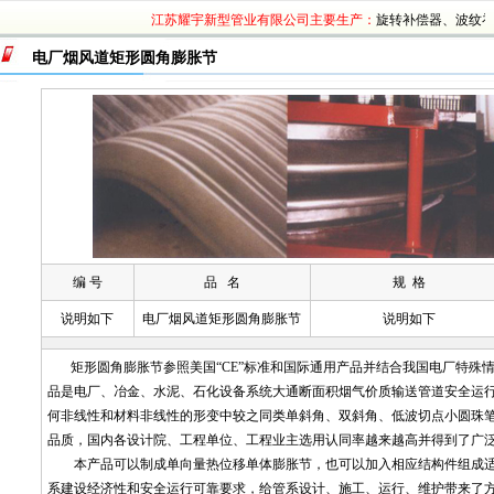
江苏耀宇新型管业有限公司主要生产：
旋转补偿器
、
波纹补偿
电厂烟风道矩形圆角膨胀节
编 号
品 名
规 格
说明如下
电厂烟风道矩形圆角膨胀节
说明如下
矩形圆角膨胀节参照美国“CE”标准和国际通用产品并结合我国电厂特殊
品是电厂、冶金、水泥、石化设备系统大通断面积烟气价质输送管道安全运
何非线性和材料非线性的形变中较之同类单斜角、双斜角、低波切点小圆珠
品质，国内各设计院、工程单位、工程业主选用认同率越来越高并得到了广
本产品可以制成单向量热位移单体膨胀节，也可以加入相应结构件组成适
系建设经济性和安全运行可靠要求，给管系设计、施工、运行、维护带来了