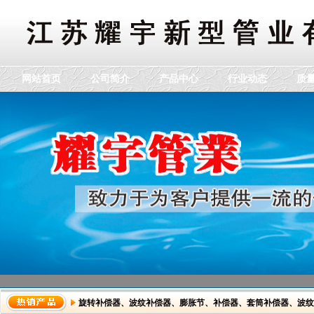
网站首页
公司简介
产品中心
行业动态
质
旋转补偿器
、
波纹补偿器
、
膨胀节
、
补偿器
、
套筒补偿器
、
波纹
dddddddddddd